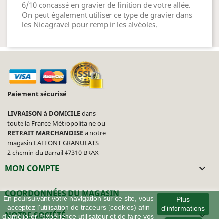
6/10 concassé en gravier de finition de votre allée.
On peut également utiliser ce type de gravier dans
les Nidagravel pour remplir les alvéoles.
Paiement sécurisé
LIVRAISON à DOMICILE
dans
toute la France Métropolitaine ou
RETRAIT MARCHANDISE
à notre
magasin LAFFONT GRANULATS
2 chemin du Barrail 47310 BRAX
MON COMPTE

COORDONNÉES DU MAGASIN
En poursuivant votre navigation sur ce site, vous
Plus
acceptez l'utilisation de traceurs (cookies) afin
d'informations
NOTRE SOCIÉTÉ

d'améliorer l'expérience utilisateur et de faire vos