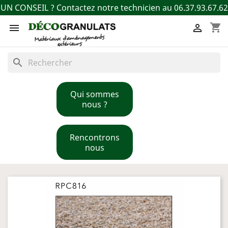
UN CONSEIL ? Contactez notre technicien au 06.37.93.67.62
shopping_cart


search
Qui sommes
nous ?
Rencontrons
nous