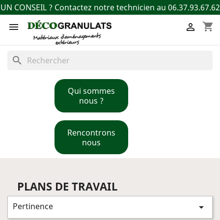
UN CONSEIL ? Contactez notre technicien au 06.37.93.67.62
shopping_cart


search
Qui sommes
nous ?
Rencontrons
nous
PLANS DE TRAVAIL
Pertinence
