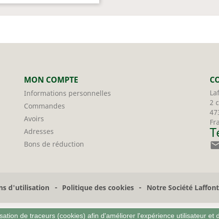
MON COMPTE
C
La
Informations personnelles
2 
Commandes
47
Avoirs
Fr
T
Adresses
Bons de réduction
-
-
s d'utilisation
Politique des cookies
Notre Société Laffon
sation de traceurs (cookies) afin d'améliorer l'expérience utilisateur et 