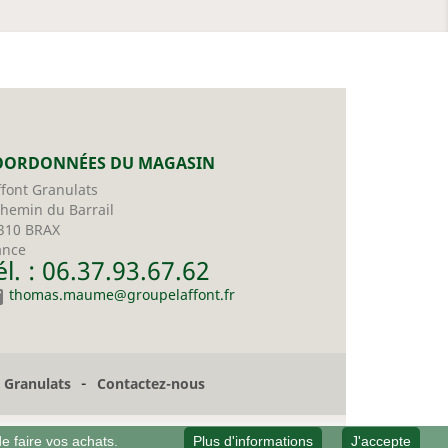
OORDONNÉES DU MAGASIN
ffont Granulats
chemin du Barrail
310 BRAX
ance
él. : 06.37.93.67.62

thomas.maume@groupelaffont.fr
-
t Granulats
Contactez-nous
de faire vos achats.
Plus d'informations
J'accepte