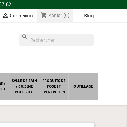
67.62
shopping_cart

Panier
(0)
Blog
Connexion
search
SALLE DE BAIN
PRODUITS DE
S /
/ CUISINE
POSE ET
OUTILLAGE
ITE
D'EXTERIEUR
D'ENTRETIEN