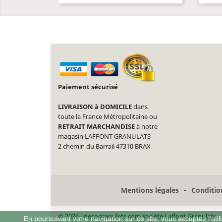
Paiement sécurisé
LIVRAISON à DOMICILE
dans
toute la France Métropolitaine ou
RETRAIT MARCHANDISE
à notre
magasin LAFFONT GRANULATS
2 chemin du Barrail 47310 BRAX
-
Mentions légales
Condition
© 2026 - decogranulats.com société Laffont Granulats
En poursuivant votre navigation sur ce site, vous acceptez l'utili