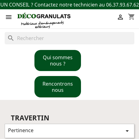
UN CONSEIL ? Contactez notre technicien au 06.37.93.67.62
shopping_cart


search
Qui sommes
nous ?
Rencontrons
nous
TRAVERTIN
Pertinence
