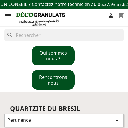
UN CONSEIL ? Contactez notre technicien au 06.37.93.67.62
shopping_cart


search
Qui sommes
nous ?
Rencontrons
nous
QUARTZITE DU BRESIL
Pertinence
