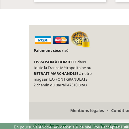
Paiement sécurisé
LIVRAISON à DOMICILE
dans
toute la France Métropolitaine ou
RETRAIT MARCHANDISE
à notre
magasin LAFFONT GRANULATS
2 chemin du Barrail 47310 BRAX
-
Mentions légales
Condition
© 2026 - decogranulats.com société Laffont Granulats
En poursuivant votre navigation sur ce site, vous acceptez l'utili