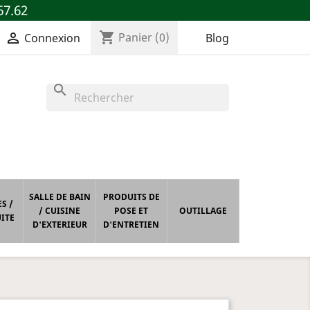
67.62
shopping_cart

Panier
(0)
Blog
Connexion
search
SALLE DE BAIN
PRODUITS DE
S /
/ CUISINE
POSE ET
OUTILLAGE
ITE
D'EXTERIEUR
D'ENTRETIEN