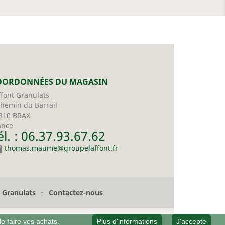
OORDONNÉES DU MAGASIN
ffont Granulats
chemin du Barrail
310 BRAX
ance
él. : 06.37.93.67.62

thomas.maume@groupelaffont.fr
-
t Granulats
Contactez-nous
de faire vos achats.
Plus d'informations
J'accepte