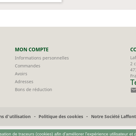
MON COMPTE
C
La
Informations personnelles
2 
Commandes
47
Avoirs
Fr
T
Adresses
Bons de réduction
-
-
s d'utilisation
Politique des cookies
Notre Société Laffon
sation de traceurs (cookies) afin d'améliorer l'expérience utilisateur et 