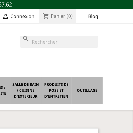
67.62
shopping_cart

Panier
(0)
Blog
Connexion
search
SALLE DE BAIN
PRODUITS DE
S /
/ CUISINE
POSE ET
OUTILLAGE
ITE
D'EXTERIEUR
D'ENTRETIEN