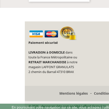
Paiement sécurisé
LIVRAISON à DOMICILE
dans
toute la France Métropolitaine ou
RETRAIT MARCHANDISE
à notre
magasin LAFFONT GRANULATS
2 chemin du Barrail 47310 BRAX
-
Mentions légales
Condition
© 2026 - decogranulats.com société Laffont Granulats
En poursuivant votre navigation sur ce site, vous acceptez l'utili