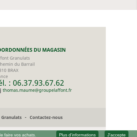
OORDONNÉES DU MAGASIN
ffont Granulats
chemin du Barrail
310 BRAX
ance
él. : 06.37.93.67.62

thomas.maume@groupelaffont.fr
-
t Granulats
Contactez-nous
de faire vos achats.
Plus d'informations
J'accepte