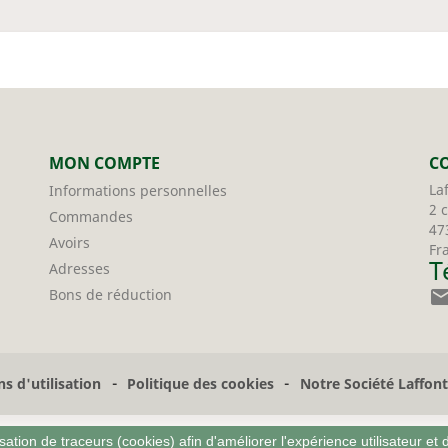
MON COMPTE
C
La
Informations personnelles
2 
Commandes
47
Avoirs
Fr
T
Adresses
Bons de réduction
-
-
s d'utilisation
Politique des cookies
Notre Société Laffon
sation de traceurs (cookies) afin d'améliorer l'expérience utilisateur et 