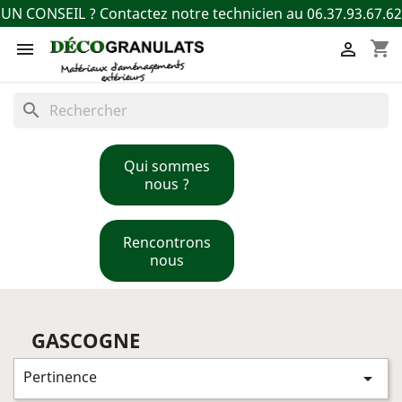
UN CONSEIL ? Contactez notre technicien au 06.37.93.67.62
shopping_cart


search
Qui sommes
nous ?
Rencontrons
nous
GASCOGNE
Pertinence
