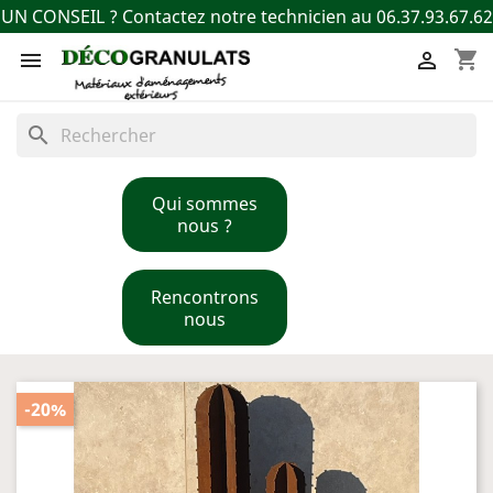
UN CONSEIL ? Contactez notre technicien au 06.37.93.67.62
shopping_cart


search
Qui sommes
nous ?
Rencontrons
nous
-20%