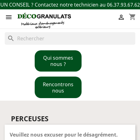
UN CONSEIL ? Contactez notre technicien au 06.37.93.67.62
shopping_cart


search
Qui sommes
nous ?
Rencontrons
nous
PERCEUSES
Veuillez nous excuser pour le désagrément.