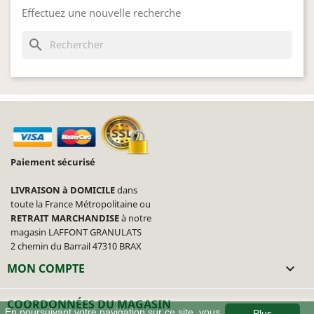
Effectuez une nouvelle recherche
search
Paiement sécurisé
LIVRAISON à DOMICILE
dans
toute la France Métropolitaine ou
RETRAIT MARCHANDISE
à notre
magasin LAFFONT GRANULATS
2 chemin du Barrail 47310 BRAX
MON COMPTE

COORDONNÉES DU MAGASIN
En poursuivant votre navigation sur ce site, vous
Plus