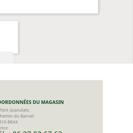
OORDONNÉES DU MAGASIN
ffont Granulats
chemin du Barrail
310 BRAX
ance